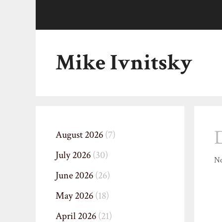
Skip
to
content
Mike Ivnitsky
D
August 2026
(7)
July 2026
(30)
No
June 2026
(26)
May 2026
(18)
April 2026
(21)