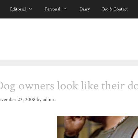
Editorial
Personal
Diary
Bio & Contact
og owners look like their do
vember 22, 2008
by
admin