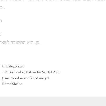
כאן..
ג’
נ
כן, היא התשובה לשאלה.
Categories
Uncategorized
Tags
50/1.4ai
,
color
,
Nikon fm2n
,
Tel Aviv
Jesus blood never failed me yet
Home Shrine