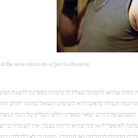
d the wise criticism of Jeri Leibowitz:
כמות שהיא; התמונה בעלת לגיטימיות מספיקה להצגת הנוש
 הקעקוע על הזרוע ושאר מאפייני חלקו העליון של הגוף המצול
– כה לאימפריה או מה שהיא הייתה בעבר, את העובדה כי יש
ים הדומים לבעליהם (או ההיפך). מקווה כי לא בלבלתי מישה