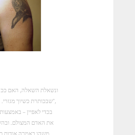
ונשאלת השאלה, האם ככה 
שבכותרת כשיוך מגזרי. הדוגמה העולה בראשי היא השימוש השאול במונח “הדוב הרוסי”,
בכדי לאפיין – באמצעות
את האדם המצולם. ובהשל
משהו באמרה אודות כלב